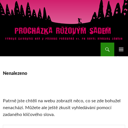
Přejít
k
obsahu
webu
Hledat
Procházka růžovým sadem
ZÁKLAD
NAVIGA
MENU
Nenalezeno
Patrně jste chtěli na webu zobrazit něco, co se zde bohužel
nenachází. Můžete ale ještě zkusit vyhledávání pomocí
zadaného klíčového slova.
Vyhledávání