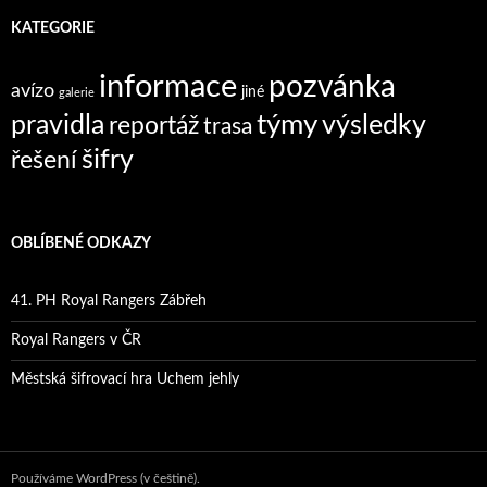
KATEGORIE
informace
pozvánka
avízo
jiné
galerie
týmy
pravidla
výsledky
reportáž
trasa
šifry
řešení
OBLÍBENÉ ODKAZY
41. PH Royal Rangers Zábřeh
Royal Rangers v ČR
Městská šifrovací hra Uchem jehly
Používáme WordPress (v češtině).